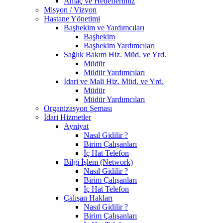
Amaç ve Hedeflerimiz
Misyon / Vizyon
Hastane Yönetimi
Başhekim ve Yardımcıları
Başhekim
Başhekim Yardımcıları
Sağlık Bakım Hiz. Müd. ve Yrd.
Müdür
Müdür Yardımcıları
İdari ve Mali Hiz. Müd. ve Yrd.
Müdür
Müdür Yardımcıları
Organizasyon Şeması
İdari Hizmetler
Ayniyat
Nasıl Gidilir ?
Birim Çalışanları
İç Hat Telefon
Bilgi İşlem (Network)
Nasıl Gidilir ?
Birim Çalışanları
İç Hat Telefon
Çalışan Hakları
Nasıl Gidilir ?
Birim Çalışanları