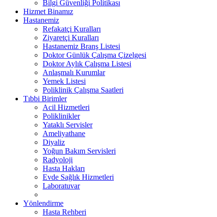
Bilgi Güvenliği Politikası
Hizmet Binamız
Hastanemiz
Refakatçi Kuralları
Ziyaretçi Kuralları
Hastanemiz Branş Listesi
Doktor Günlük Çalışma Çizelgesi
Doktor Aylık Çalışma Listesi
Anlaşmalı Kurumlar
Yemek Listesi
Poliklinik Çalışma Saatleri
Tıbbi Birimler
Acil Hizmetleri
Poliklinikler
Yataklı Servisler
Ameliyathane
Diyaliz
Yoğun Bakım Servisleri
Radyoloji
Hasta Hakları
Evde Sağlık Hizmetleri
Laboratuvar
Yönlendirme
Hasta Rehberi