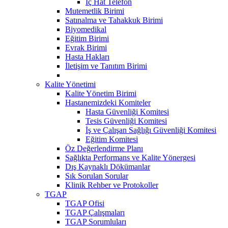
İç Hat Telefon
Mutemetlik Birimi
Satınalma ve Tahakkuk Birimi
Biyomedikal
Eğitim Birimi
Evrak Birimi
Hasta Hakları
İletişim ve Tanıtım Birimi
Kalite Yönetimi
Kalite Yönetim Birimi
Hastanemizdeki Komiteler
Hasta Güvenliği Komitesi
Tesis Güvenliği Komitesi
İş ve Çalışan Sağlığı Güvenliği Komitesi
Eğitim Komitesi
Öz Değerlendirme Planı
Sağlıkta Performans ve Kalite Yönergesi
Dış Kaynaklı Dökümanlar
Sık Sorulan Sorular
Klinik Rehber ve Protokoller
TGAP
TGAP Ofisi
TGAP Çalışmaları
TGAP Sorumluları