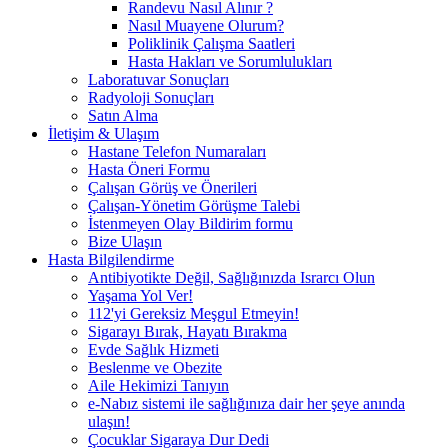
Randevu Nasıl Alınır ?
Nasıl Muayene Olurum?
Poliklinik Çalışma Saatleri
Hasta Hakları ve Sorumlulukları
Laboratuvar Sonuçları
Radyoloji Sonuçları
Satın Alma
İletişim & Ulaşım
Hastane Telefon Numaraları
Hasta Öneri Formu
Çalışan Görüş ve Önerileri
Çalışan-Yönetim Görüşme Talebi
İstenmeyen Olay Bildirim formu
Bize Ulaşın
Hasta Bilgilendirme
Antibiyotikte Değil, Sağlığınızda Israrcı Olun
Yaşama Yol Ver!
112'yi Gereksiz Meşgul Etmeyin!
Sigarayı Bırak, Hayatı Bırakma
Evde Sağlık Hizmeti
Beslenme ve Obezite
Aile Hekimizi Tanıyın
e-Nabız sistemi ile sağlığınıza dair her şeye anında
ulaşın!
Çocuklar Sigaraya Dur Dedi