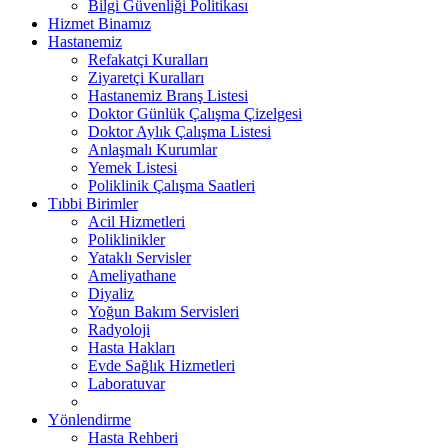
Bilgi Güvenliği Politikası
Hizmet Binamız
Hastanemiz
Refakatçi Kuralları
Ziyaretçi Kuralları
Hastanemiz Branş Listesi
Doktor Günlük Çalışma Çizelgesi
Doktor Aylık Çalışma Listesi
Anlaşmalı Kurumlar
Yemek Listesi
Poliklinik Çalışma Saatleri
Tıbbi Birimler
Acil Hizmetleri
Poliklinikler
Yataklı Servisler
Ameliyathane
Diyaliz
Yoğun Bakım Servisleri
Radyoloji
Hasta Hakları
Evde Sağlık Hizmetleri
Laboratuvar
Yönlendirme
Hasta Rehberi