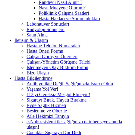
Randevu Nasıl Alınır ?
Nasıl Muayene Olurum?
Poliklinik Çalışma Saatleri
Hasta Hakları ve Sorumlulukları
Laboratuvar Sonuçları
Radyoloji Sonuçları
Satın Alma
İletişim & Ulaşım
Hastane Telefon Numaraları
Hasta Öneri Formu
Çalışan Görüş ve Önerileri
Çalışan-Yönetim Görüşme Talebi
İstenmeyen Olay Bildirim formu
Bize Ulaşın
Hasta Bilgilendirme
Antibiyotikte Değil, Sağlığınızda Israrcı Olun
Yaşama Yol Ver!
112'yi Gereksiz Meşgul Etmeyin!
Sigarayı Bırak, Hayatı Bırakma
Evde Sağlık Hizmeti
Beslenme ve Obezite
Aile Hekimizi Tanıyın
e-Nabız sistemi ile sağlığınıza dair her şeye anında
ulaşın!
Çocuklar Sigaraya Dur Dedi