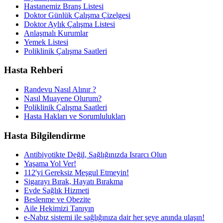
Hastanemiz Branş Listesi
Doktor Günlük Çalışma Çizelgesi
Doktor Aylık Çalışma Listesi
Anlaşmalı Kurumlar
Yemek Listesi
Poliklinik Çalışma Saatleri
Hasta Rehberi
Randevu Nasıl Alınır ?
Nasıl Muayene Olurum?
Poliklinik Çalışma Saatleri
Hasta Hakları ve Sorumlulukları
Hasta Bilgilendirme
Antibiyotikte Değil, Sağlığınızda Israrcı Olun
Yaşama Yol Ver!
112'yi Gereksiz Meşgul Etmeyin!
Sigarayı Bırak, Hayatı Bırakma
Evde Sağlık Hizmeti
Beslenme ve Obezite
Aile Hekimizi Tanıyın
e-Nabız sistemi ile sağlığınıza dair her şeye anında ulaşın!