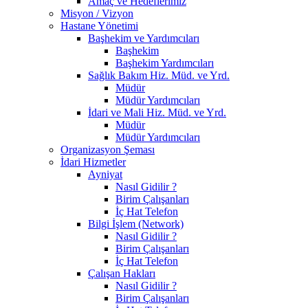
Amaç ve Hedeflerimiz
Misyon / Vizyon
Hastane Yönetimi
Başhekim ve Yardımcıları
Başhekim
Başhekim Yardımcıları
Sağlık Bakım Hiz. Müd. ve Yrd.
Müdür
Müdür Yardımcıları
İdari ve Mali Hiz. Müd. ve Yrd.
Müdür
Müdür Yardımcıları
Organizasyon Şeması
İdari Hizmetler
Ayniyat
Nasıl Gidilir ?
Birim Çalışanları
İç Hat Telefon
Bilgi İşlem (Network)
Nasıl Gidilir ?
Birim Çalışanları
İç Hat Telefon
Çalışan Hakları
Nasıl Gidilir ?
Birim Çalışanları