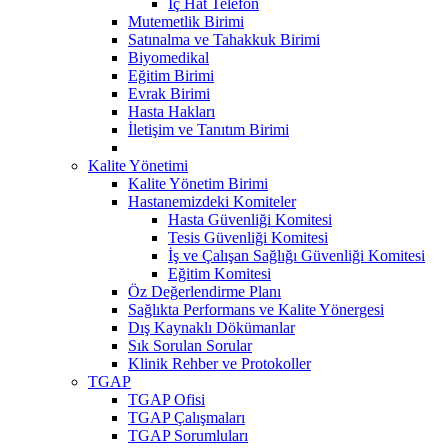
İç Hat Telefon
Mutemetlik Birimi
Satınalma ve Tahakkuk Birimi
Biyomedikal
Eğitim Birimi
Evrak Birimi
Hasta Hakları
İletişim ve Tanıtım Birimi
Kalite Yönetimi
Kalite Yönetim Birimi
Hastanemizdeki Komiteler
Hasta Güvenliği Komitesi
Tesis Güvenliği Komitesi
İş ve Çalışan Sağlığı Güvenliği Komitesi
Eğitim Komitesi
Öz Değerlendirme Planı
Sağlıkta Performans ve Kalite Yönergesi
Dış Kaynaklı Dökümanlar
Sık Sorulan Sorular
Klinik Rehber ve Protokoller
TGAP
TGAP Ofisi
TGAP Çalışmaları
TGAP Sorumluları