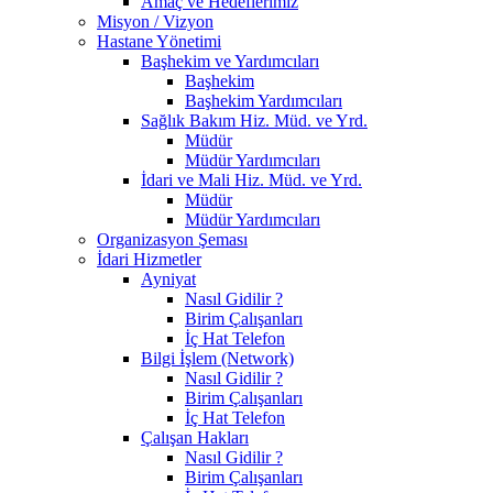
Amaç ve Hedeflerimiz
Misyon / Vizyon
Hastane Yönetimi
Başhekim ve Yardımcıları
Başhekim
Başhekim Yardımcıları
Sağlık Bakım Hiz. Müd. ve Yrd.
Müdür
Müdür Yardımcıları
İdari ve Mali Hiz. Müd. ve Yrd.
Müdür
Müdür Yardımcıları
Organizasyon Şeması
İdari Hizmetler
Ayniyat
Nasıl Gidilir ?
Birim Çalışanları
İç Hat Telefon
Bilgi İşlem (Network)
Nasıl Gidilir ?
Birim Çalışanları
İç Hat Telefon
Çalışan Hakları
Nasıl Gidilir ?
Birim Çalışanları