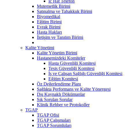
İç Hat Telefon
Mutemetlik Birimi
Satınalma ve Tahakkuk Birimi
Biyomedikal
Eğitim Birimi
Evrak Birimi
Hasta Hakları
İletişim ve Tanıtım Birimi
Kalite Yönetimi
Kalite Yönetim Birimi
Hastanemizdeki Komiteler
Hasta Güvenliği Komitesi
Tesis Güvenliği Komitesi
İş ve Çalışan Sağlığı Güvenliği Komitesi
Eğitim Komitesi
Öz Değerlendirme Planı
Sağlıkta Performans ve Kalite Yönergesi
Dış Kaynaklı Dökümanlar
Sık Sorulan Sorular
Klinik Rehber ve Protokoller
TGAP
TGAP Ofisi
TGAP Çalışmaları
TGAP Sorumluları