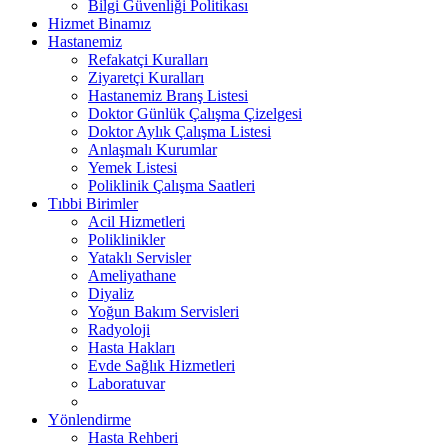
Bilgi Güvenliği Politikası
Hizmet Binamız
Hastanemiz
Refakatçi Kuralları
Ziyaretçi Kuralları
Hastanemiz Branş Listesi
Doktor Günlük Çalışma Çizelgesi
Doktor Aylık Çalışma Listesi
Anlaşmalı Kurumlar
Yemek Listesi
Poliklinik Çalışma Saatleri
Tıbbi Birimler
Acil Hizmetleri
Poliklinikler
Yataklı Servisler
Ameliyathane
Diyaliz
Yoğun Bakım Servisleri
Radyoloji
Hasta Hakları
Evde Sağlık Hizmetleri
Laboratuvar
Yönlendirme
Hasta Rehberi