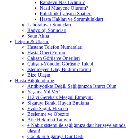
Randevu Nasıl Alınır ?
Nasıl Muayene Olurum?
Poliklinik Çalışma Saatleri
Hasta Hakları ve Sorumlulukları
Laboratuvar Sonuçları
Radyoloji Sonuçları
Satın Alma
İletişim & Ulaşım
Hastane Telefon Numaraları
Hasta Öneri Formu
Çalışan Görüş ve Önerileri
Çalışan-Yönetim Görüşme Talebi
İstenmeyen Olay Bildirim formu
Bize Ulaşın
Hasta Bilgilendirme
Antibiyotikte Değil, Sağlığınızda Israrcı Olun
Yaşama Yol Ver!
112'yi Gereksiz Meşgul Etmeyin!
Sigarayı Bırak, Hayatı Bırakma
Evde Sağlık Hizmeti
Beslenme ve Obezite
Aile Hekimizi Tanıyın
e-Nabız sistemi ile sağlığınıza dair her şeye anında
ulaşın!
Çocuklar Sigaraya Dur Dedi