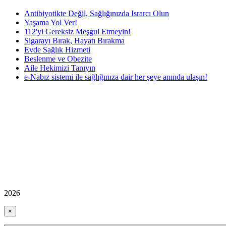
Antibiyotikte Değil, Sağlığınızda Israrcı Olun
Yaşama Yol Ver!
112'yi Gereksiz Meşgul Etmeyin!
Sigarayı Bırak, Hayatı Bırakma
Evde Sağlık Hizmeti
Beslenme ve Obezite
Aile Hekimizi Tanıyın
e-Nabız sistemi ile sağlığınıza dair her şeye anında ulaşın!
2026
×