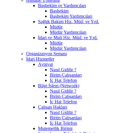
Hastane Yönetimi
Başhekim ve Yardımcıları
Başhekim
Başhekim Yardımcıları
Sağlık Bakım Hiz. Müd. ve Yrd.
Müdür
Müdür Yardımcıları
İdari ve Mali Hiz. Müd. ve Yrd.
Müdür
Müdür Yardımcıları
Organizasyon Şeması
İdari Hizmetler
Ayniyat
Nasıl Gidilir ?
Birim Çalışanları
İç Hat Telefon
Bilgi İşlem (Network)
Nasıl Gidilir ?
Birim Çalışanları
İç Hat Telefon
Çalışan Hakları
Nasıl Gidilir ?
Birim Çalışanları
İç Hat Telefon
Mutemetlik Birimi