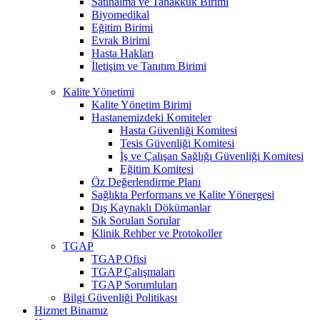
Satınalma ve Tahakkuk Birimi
Biyomedikal
Eğitim Birimi
Evrak Birimi
Hasta Hakları
İletişim ve Tanıtım Birimi
Kalite Yönetimi
Kalite Yönetim Birimi
Hastanemizdeki Komiteler
Hasta Güvenliği Komitesi
Tesis Güvenliği Komitesi
İş ve Çalışan Sağlığı Güvenliği Komitesi
Eğitim Komitesi
Öz Değerlendirme Planı
Sağlıkta Performans ve Kalite Yönergesi
Dış Kaynaklı Dökümanlar
Sık Sorulan Sorular
Klinik Rehber ve Protokoller
TGAP
TGAP Ofisi
TGAP Çalışmaları
TGAP Sorumluları
Bilgi Güvenliği Politikası
Hizmet Binamız