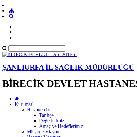
ŞANLIURFA İL SAĞLIK MÜDÜRLÜĞÜ
BİRECİK DEVLET HASTANE
Kurumsal
Hastanemiz
Tarihçe
Değerlerimiz
Amaç ve Hedeflerimiz
Misyon / Vizyon