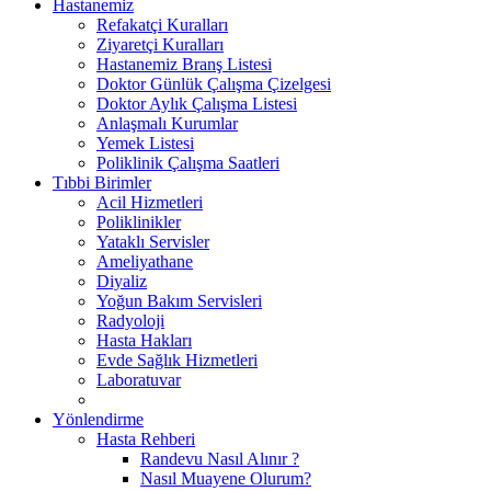
Hastanemiz
Refakatçi Kuralları
Ziyaretçi Kuralları
Hastanemiz Branş Listesi
Doktor Günlük Çalışma Çizelgesi
Doktor Aylık Çalışma Listesi
Anlaşmalı Kurumlar
Yemek Listesi
Poliklinik Çalışma Saatleri
Tıbbi Birimler
Acil Hizmetleri
Poliklinikler
Yataklı Servisler
Ameliyathane
Diyaliz
Yoğun Bakım Servisleri
Radyoloji
Hasta Hakları
Evde Sağlık Hizmetleri
Laboratuvar
Yönlendirme
Hasta Rehberi
Randevu Nasıl Alınır ?
Nasıl Muayene Olurum?