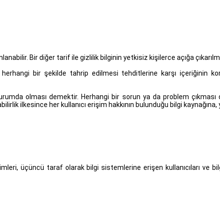
anabilir. Bir diğer tarif ile gizlilik bilginin yetkisiz kişilerce açığa çıkar
da herhangi bir şekilde tahrip edilmesi tehditlerine karşı içeriğinin k
rumda olması demektir. Herhangi bir sorun ya da problem çıkması durumun
labilirlik ilkesince her kullanıcı erişim hakkının bulunduğu bilgi kaynağına
imleri, üçüncü taraf olarak bilgi sistemlerine erişen kullanıcıları ve