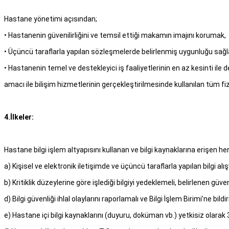
Hastane yönetimi açısından;
• Hastanenin güvenilirliğini ve temsil ettiği makamın imajını korumak,
• Üçüncü taraflarla yapılan sözleşmelerde belirlenmiş uygunluğu sağ
• Hastanenin temel ve destekleyici iş faaliyetlerinin en az kesinti i
amacı ile bilişim hizmetlerinin gerçekleştirilmesinde kullanılan tüm fizik
4.İlkeler:
Hastane bilgi işlem altyapısını kullanan ve bilgi kaynaklarına erişen he
a) Kişisel ve elektronik iletişimde ve üçüncü taraflarla yapılan bilgi alış
b) Kritiklik düzeylerine göre işlediği bilgiyi yedeklemeli, belirlenen güve
d) Bilgi güvenliği ihlal olaylarını raporlamalı ve Bilgi İşlem Birimi’ne bild
e) Hastane içi bilgi kaynaklarını (duyuru, doküman vb.) yetkisiz olarak 3