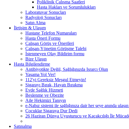
Poliklinik Çalışma Saatleri
Hasta Hakları ve Sorumlulukları
Laboratuvar Sonuçları
Radyoloji Sonuçları
Satın Alma
İletişim & Ulaşım
Hastane Telefon Numaraları
Hasta Öneri Formu
Çalışan Görüş ve Önerileri
Çalışan-Yönetim Görüşme Talebi
İstenmeyen Olay Bildirim formu
Bize Ulaşın
Hasta Bilgilendirme
Antibiyotikte Değil, Sağlığınızda Israrcı Olun
Yaşama Yol Ver!
112'yi Gereksiz Meşgul Etmeyin!
Sigarayı Bırak, Hayatı Bırakma
Evde Sağlık Hizmeti
Beslenme ve Obezite
Aile Hekimizi Tanıyın
e-Nabız sistemi ile sağlığınıza dair her şeye anında ulaşın
Çocuklar Sigaraya Dur Dedi
26 Haziran Dünya Uyuşturucu ve Kaçakçılığı İle Müca
Satınalma