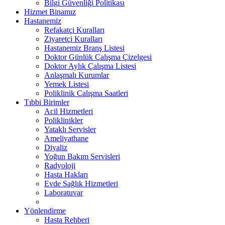
Bilgi Güvenliği Politikası
Hizmet Binamız
Hastanemiz
Refakatçi Kuralları
Ziyaretçi Kuralları
Hastanemiz Branş Listesi
Doktor Günlük Çalışma Çizelgesi
Doktor Aylık Çalışma Listesi
Anlaşmalı Kurumlar
Yemek Listesi
Poliklinik Çalışma Saatleri
Tıbbi Birimler
Acil Hizmetleri
Poliklinikler
Yataklı Servisler
Ameliyathane
Diyaliz
Yoğun Bakım Servisleri
Radyoloji
Hasta Hakları
Evde Sağlık Hizmetleri
Laboratuvar
Yönlendirme
Hasta Rehberi