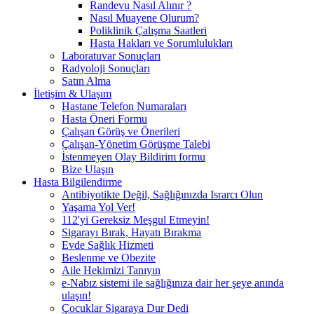
Randevu Nasıl Alınır ?
Nasıl Muayene Olurum?
Poliklinik Çalışma Saatleri
Hasta Hakları ve Sorumlulukları
Laboratuvar Sonuçları
Radyoloji Sonuçları
Satın Alma
İletişim & Ulaşım
Hastane Telefon Numaraları
Hasta Öneri Formu
Çalışan Görüş ve Önerileri
Çalışan-Yönetim Görüşme Talebi
İstenmeyen Olay Bildirim formu
Bize Ulaşın
Hasta Bilgilendirme
Antibiyotikte Değil, Sağlığınızda Israrcı Olun
Yaşama Yol Ver!
112'yi Gereksiz Meşgul Etmeyin!
Sigarayı Bırak, Hayatı Bırakma
Evde Sağlık Hizmeti
Beslenme ve Obezite
Aile Hekimizi Tanıyın
e-Nabız sistemi ile sağlığınıza dair her şeye anında
ulaşın!
Çocuklar Sigaraya Dur Dedi