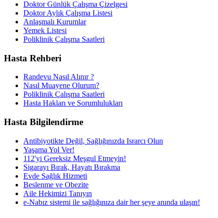
Doktor Günlük Çalışma Çizelgesi
Doktor Aylık Çalışma Listesi
Anlaşmalı Kurumlar
Yemek Listesi
Poliklinik Çalışma Saatleri
Hasta Rehberi
Randevu Nasıl Alınır ?
Nasıl Muayene Olurum?
Poliklinik Çalışma Saatleri
Hasta Hakları ve Sorumlulukları
Hasta Bilgilendirme
Antibiyotikte Değil, Sağlığınızda Israrcı Olun
Yaşama Yol Ver!
112'yi Gereksiz Meşgul Etmeyin!
Sigarayı Bırak, Hayatı Bırakma
Evde Sağlık Hizmeti
Beslenme ve Obezite
Aile Hekimizi Tanıyın
e-Nabız sistemi ile sağlığınıza dair her şeye anında ulaşın!