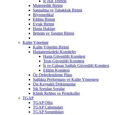
İç Hat Telefon
Mutemetlik Birimi
Satınalma ve Tahakkuk Birimi
Biyomedikal
Eğitim Birimi
Evrak Birimi
Hasta Hakları
İletişim ve Tanıtım Birimi
Kalite Yönetimi
Kalite Yönetim Birimi
Hastanemizdeki Komiteler
Hasta Güvenliği Komitesi
Tesis Güvenliği Komitesi
İş ve Çalışan Sağlığı Güvenliği Komitesi
Eğitim Komitesi
Öz Değerlendirme Planı
Sağlıkta Performans ve Kalite Yönergesi
Dış Kaynaklı Dökümanlar
Sık Sorulan Sorular
Klinik Rehber ve Protokoller
TGAP
TGAP Ofisi
TGAP Çalışmaları
TGAP Sorumluları