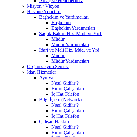
Amaç ve Hedeflerimiz
Misyon / Vizyon
Hastane Yönetimi
Başhekim ve Yardımcıları
Başhekim
Başhekim Yardımcıları
Sağlık Bakım Hiz. Müd. ve Yrd.
Müdür
Müdür Yardımcıları
İdari ve Mali Hiz. Müd. ve Yrd.
Müdür
Müdür Yardımcıları
Organizasyon Şeması
İdari Hizmetler
Ayniyat
Nasıl Gidilir ?
Birim Çalışanları
İç Hat Telefon
Bilgi İşlem (Network)
Nasıl Gidilir ?
Birim Çalışanları
İç Hat Telefon
Çalışan Hakları
Nasıl Gidilir ?
Birim Çalışanları