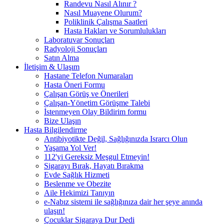
Randevu Nasıl Alınır ?
Nasıl Muayene Olurum?
Poliklinik Çalışma Saatleri
Hasta Hakları ve Sorumlulukları
Laboratuvar Sonuçları
Radyoloji Sonuçları
Satın Alma
İletişim & Ulaşım
Hastane Telefon Numaraları
Hasta Öneri Formu
Çalışan Görüş ve Önerileri
Çalışan-Yönetim Görüşme Talebi
İstenmeyen Olay Bildirim formu
Bize Ulaşın
Hasta Bilgilendirme
Antibiyotikte Değil, Sağlığınızda Israrcı Olun
Yaşama Yol Ver!
112'yi Gereksiz Meşgul Etmeyin!
Sigarayı Bırak, Hayatı Bırakma
Evde Sağlık Hizmeti
Beslenme ve Obezite
Aile Hekimizi Tanıyın
e-Nabız sistemi ile sağlığınıza dair her şeye anında
ulaşın!
Çocuklar Sigaraya Dur Dedi