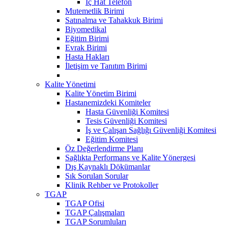
İç Hat Telefon
Mutemetlik Birimi
Satınalma ve Tahakkuk Birimi
Biyomedikal
Eğitim Birimi
Evrak Birimi
Hasta Hakları
İletişim ve Tanıtım Birimi
Kalite Yönetimi
Kalite Yönetim Birimi
Hastanemizdeki Komiteler
Hasta Güvenliği Komitesi
Tesis Güvenliği Komitesi
İş ve Çalışan Sağlığı Güvenliği Komitesi
Eğitim Komitesi
Öz Değerlendirme Planı
Sağlıkta Performans ve Kalite Yönergesi
Dış Kaynaklı Dökümanlar
Sık Sorulan Sorular
Klinik Rehber ve Protokoller
TGAP
TGAP Ofisi
TGAP Çalışmaları
TGAP Sorumluları