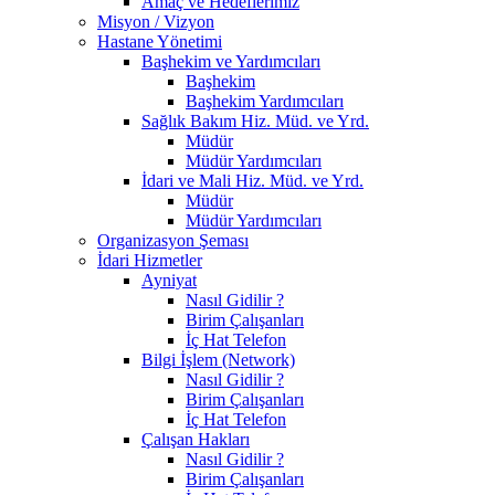
Amaç ve Hedeflerimiz
Misyon / Vizyon
Hastane Yönetimi
Başhekim ve Yardımcıları
Başhekim
Başhekim Yardımcıları
Sağlık Bakım Hiz. Müd. ve Yrd.
Müdür
Müdür Yardımcıları
İdari ve Mali Hiz. Müd. ve Yrd.
Müdür
Müdür Yardımcıları
Organizasyon Şeması
İdari Hizmetler
Ayniyat
Nasıl Gidilir ?
Birim Çalışanları
İç Hat Telefon
Bilgi İşlem (Network)
Nasıl Gidilir ?
Birim Çalışanları
İç Hat Telefon
Çalışan Hakları
Nasıl Gidilir ?
Birim Çalışanları