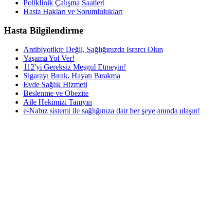
Poliklinik Çalışma Saatleri
Hasta Hakları ve Sorumlulukları
Hasta Bilgilendirme
Antibiyotikte Değil, Sağlığınızda Israrcı Olun
Yaşama Yol Ver!
112'yi Gereksiz Meşgul Etmeyin!
Sigarayı Bırak, Hayatı Bırakma
Evde Sağlık Hizmeti
Beslenme ve Obezite
Aile Hekimizi Tanıyın
e-Nabız sistemi ile sağlığınıza dair her şeye anında ulaşın!