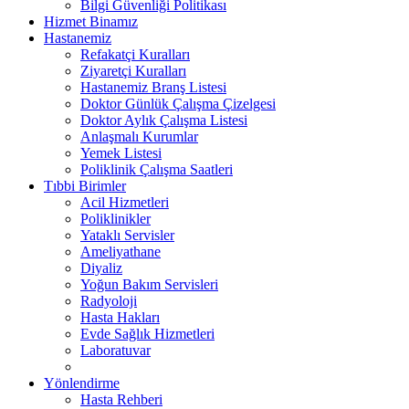
Bilgi Güvenliği Politikası
Hizmet Binamız
Hastanemiz
Refakatçi Kuralları
Ziyaretçi Kuralları
Hastanemiz Branş Listesi
Doktor Günlük Çalışma Çizelgesi
Doktor Aylık Çalışma Listesi
Anlaşmalı Kurumlar
Yemek Listesi
Poliklinik Çalışma Saatleri
Tıbbi Birimler
Acil Hizmetleri
Poliklinikler
Yataklı Servisler
Ameliyathane
Diyaliz
Yoğun Bakım Servisleri
Radyoloji
Hasta Hakları
Evde Sağlık Hizmetleri
Laboratuvar
Yönlendirme
Hasta Rehberi